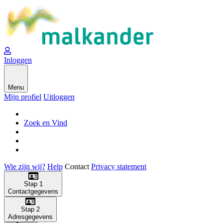
Inloggen
Menu
Mijn profiel
Uitloggen
Zoek en Vind
Wie zijn wij?
Help
Contact
Privacy statement
Stap 1
Contactgegevens
Stap 2
Adresgegevens